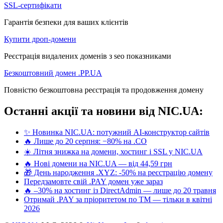
SSL-сертифікати
Гарантія безпеки для ваших клієнтів
Купити дроп-домени
Реєстрація видалених доменів з seo показниками
Безкоштовний домен .PP.UA
Повністю безкоштовна реєстрація та продовження домену
Останні акції та новини від NIC.UA:
✨ Новинка NIC.UA: потужний AI-конструктор сайтів
🔥 Лише до 20 серпня: −80% на .CO
☀️ Літня знижка на домени, хостинг і SSL у NIC.UA
🔥 Нові домени на NIC.UA — від 44,59 грн
🎁 День народження .XYZ: -50% на реєстрацію домену
Передзамовте свій .PAY домен уже зараз
🔥 –30% на хостинг із DirectAdmin — лише до 20 травня
Отримай .PAY за пріоритетом по ТМ — тільки в квітні
2026